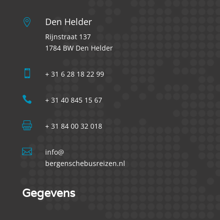
Den Helder

Rijnstraat 137
1784 BW Den Helder

+ 31 6 28 18 22 99

+ 31 40 845 15 67

+ 31 84 00 32 018

info@
bergenschebusreizen.nl
Gegevens