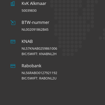
KvK Alkmaar

50039830
BTW-nummer
l
NL002091862B45
KNAB

NL57KNAB0259861006
BIC/SWIFT: KNABNL2H
Rabobank

NL56RABO0127921192
BIC/SWIFT: RABONL2U