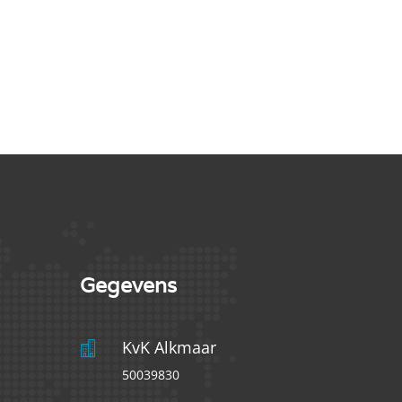
Gegevens
KvK Alkmaar

50039830