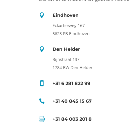

Eindhoven
Eckartseweg 167
5623 PB Eindhoven

Den Helder
Rijnstraat 137
1784 BW Den Helder

+31 6 281 822 99

+31 40 845 15 67

+31 84 003 201 8