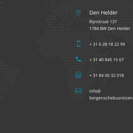
Den Helder

Rijnstraat 137
1784 BW Den Helder

+ 31 6 28 18 22 99

+ 31 40 845 15 67

+ 31 84 00 32 018

info@
bergenschebusreizen