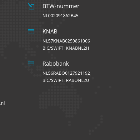
BTW-nummer
l
NL002091862B45
KNAB

NL57KNAB0259861006
BIC/SWIFT: KNABNL2H
Rabobank

NL56RABO0127921192
BIC/SWIFT: RABONL2U
.nl