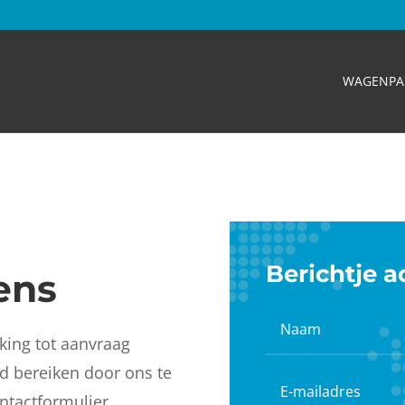
WAGENPA
Berichtje a
ens
king tot aanvraag
ijd bereiken door ons te
ontactformulier.